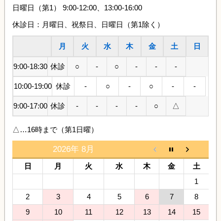
日曜日（第1） 9:00-12:00、13:00-16:00
休診日：月曜日、祝祭日、日曜日（第1除く）
月
火
水
木
金
土
日
9:00-18:30
休診
○
-
○
-
-
-
10:00-19:00
休診
-
○
-
○
-
-
9:00-17:00
休診
-
-
-
-
○
△
△…16時まで（第1日曜）
2026年 8月
日
月
火
水
木
金
土
1
2
3
4
5
6
7
8
9
10
11
12
13
14
15