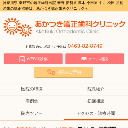
神奈川県 秦野市の矯正歯科医院 秦野 伊勢原 厚木 小田原 中井 松田 足柄
の歯の矯正治療は、あかつき矯正歯科クリニックへ
0463-82-8749
お電話でのご相談・ご予約は
WEB問診票
メール相談
相談のご予約
医院の特徴
院長紹介
症例集
初回相談
院内ツアー
アクセス・診療時間