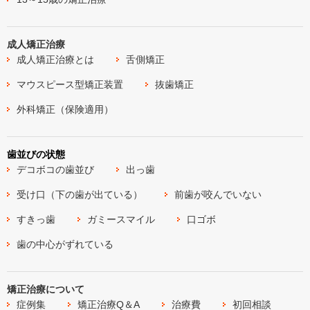
成人矯正治療
成人矯正治療とは
舌側矯正
マウスピース型矯正装置
抜歯矯正
外科矯正（保険適用）
歯並びの状態
デコボコの歯並び
出っ歯
受け口（下の歯が出ている）
前歯が咬んでいない
すきっ歯
ガミースマイル
口ゴボ
歯の中心がずれている
矯正治療について
症例集
矯正治療Q＆A
治療費
初回相談