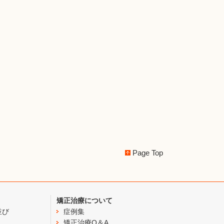
Page Top
矯正治療について
並び
症例集
矯正治療Q＆A