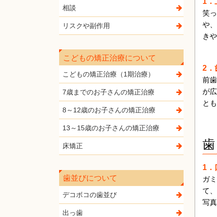
1
相談
笑っ
や、
リスクや副作用
きや
こどもの矯正治療について
2
こどもの矯正治療（1期治療）
前歯
が広
7歳までのお子さんの矯正治療
とも
8～12歳のお子さんの矯正治療
13～15歳のお子さんの矯正治療
歯
床矯正
1
歯並びについて
ガミ
て、
デコボコの歯並び
写真
出っ歯