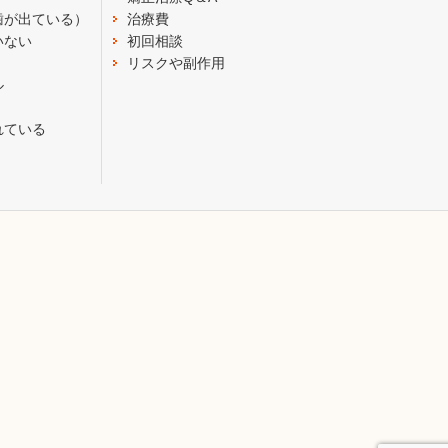
歯が出ている）
治療費
いない
初回相談
リスクや副作用
ル
れている