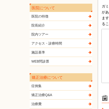
ガミ
医院について
があ
医院の特徴
ます
るこ
院長紹介
院内ツアー
アクセス・診療時間
施設基準
WEB問診票
矯正治療について
症例集
矯正治療Q&A
歯
治療費