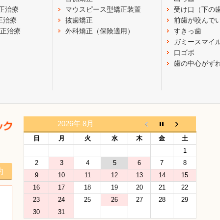
正治療
マウスピース型矯正装置
受け口（下の
正治療
抜歯矯正
前歯が咬んで
矯正治療
外科矯正（保険適用）
すきっ歯
ガミースマイ
口ゴボ
歯の中心がず
2026年 8月
日
月
火
水
木
金
土
1
2
3
4
5
6
7
8
約
9
10
11
12
13
14
15
16
17
18
19
20
21
22
23
24
25
26
27
28
29
30
31