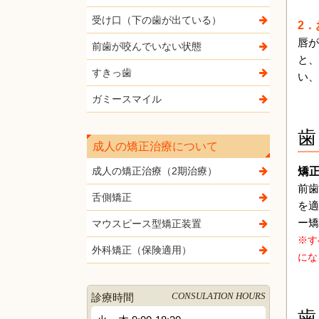
受け口（下の歯が出ている）
2
唇が
前歯が咬んでいない状態
と、
すきっ歯
い、
ガミースマイル
歯
成人の矯正治療について
矯
成人の矯正治療（2期治療）
前歯
舌側矯正
を適
ー矯
マウスピース型矯正装置
※す
外科矯正（保険適用）
にな
診療時間
CONSULATION HOURS
歯