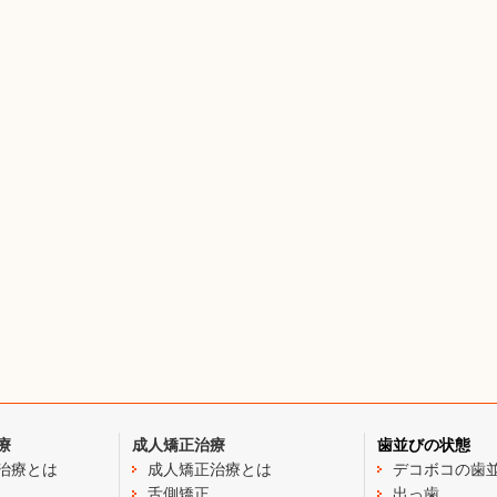
療
成人矯正治療
歯並びの状態
治療とは
成人矯正治療とは
デコボコの歯
舌側矯正
出っ歯