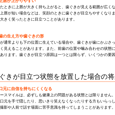
．上唇が上がりやすい
たときに上唇が大きく持ち上がると、歯ぐきが見える範囲が広く
上唇が短い場合などは、笑顔のときに歯ぐきが目立ちやすくなり
大きく笑ったときに目立つことがあります。
．歯の生え方や歯ぐきの形
が通常よりも下の位置に生えている場合や、歯ぐきが歯にかぶさ
く見えることがあります。また、前歯の位置や噛み合わせの状態
あります。歯ぐきが目立つ原因は一つとは限らず、いくつかの要
ぐきが目立つ状態を放置した場合の将
．口元に自信を持ちにくくなる
ースマイルは、必ずしも健康上の問題がある状態とは限りません
口元を手で隠したり、思いきり笑えなくなったりする方もいらっ
撮影や人前で話す場面に苦手意識を持ってしまうことがあります