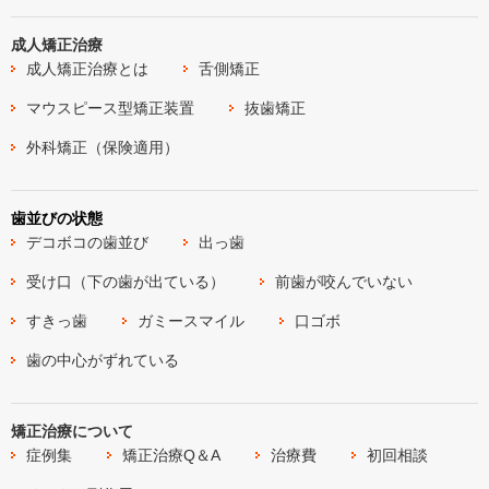
成人矯正治療
成人矯正治療とは
舌側矯正
マウスピース型矯正装置
抜歯矯正
外科矯正（保険適用）
歯並びの状態
デコボコの歯並び
出っ歯
受け口（下の歯が出ている）
前歯が咬んでいない
すきっ歯
ガミースマイル
口ゴボ
歯の中心がずれている
矯正治療について
症例集
矯正治療Q＆A
治療費
初回相談