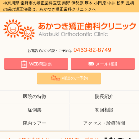
神奈川県 秦野市の矯正歯科医院 秦野 伊勢原 厚木 小田原 中井 松田 足柄
の歯の矯正治療は、あかつき矯正歯科クリニックへ
0463-82-8749
お電話でのご相談・ご予約は
WEB問診票
メール相談
相談のご予約
医院の特徴
院長紹介
症例集
初回相談
院内ツアー
アクセス・診療時間