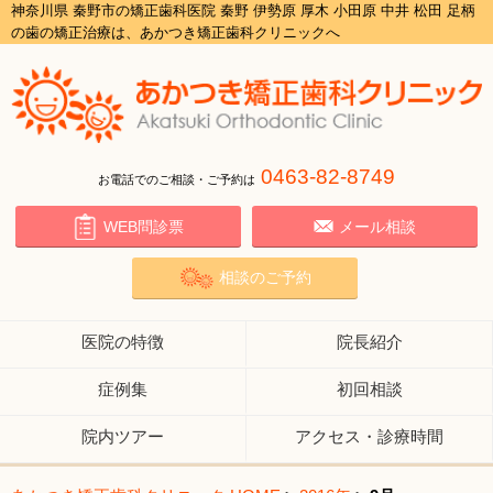
神奈川県 秦野市の矯正歯科医院 秦野 伊勢原 厚木 小田原 中井 松田 足柄
の歯の矯正治療は、あかつき矯正歯科クリニックへ
0463-82-8749
お電話でのご相談・ご予約は
WEB問診票
メール相談
相談のご予約
医院の特徴
院長紹介
症例集
初回相談
院内ツアー
アクセス・診療時間