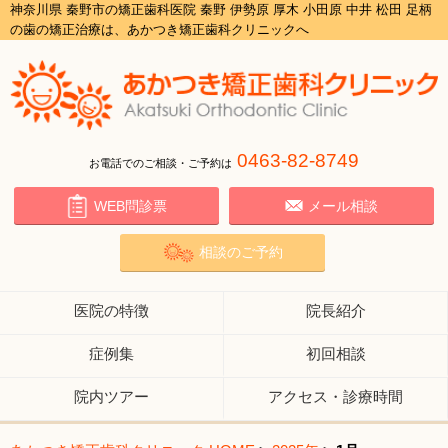
神奈川県 秦野市の矯正歯科医院 秦野 伊勢原 厚木 小田原 中井 松田 足柄
の歯の矯正治療は、あかつき矯正歯科クリニックへ
0463-82-8749
お電話でのご相談・ご予約は
WEB問診票
メール相談
相談のご予約
医院の特徴
院長紹介
症例集
初回相談
院内ツアー
アクセス・診療時間