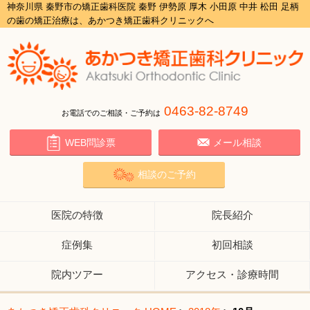
神奈川県 秦野市の矯正歯科医院 秦野 伊勢原 厚木 小田原 中井 松田 足柄
の歯の矯正治療は、あかつき矯正歯科クリニックへ
0463-82-8749
お電話でのご相談・ご予約は
WEB問診票
メール相談
相談のご予約
医院の特徴
院長紹介
症例集
初回相談
院内ツアー
アクセス・診療時間