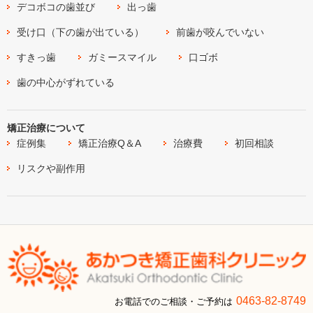
デコボコの歯並び
出っ歯
受け口（下の歯が出ている）
前歯が咬んでいない
すきっ歯
ガミースマイル
口ゴボ
歯の中心がずれている
矯正治療について
症例集
矯正治療Q＆A
治療費
初回相談
リスクや副作用
0463-82-8749
お電話でのご相談・ご予約は