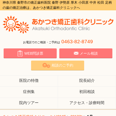
神奈川県 秦野市の矯正歯科医院 秦野 伊勢原 厚木 小田原 中井 松田 足柄
の歯の矯正治療は、あかつき矯正歯科クリニックへ
0463-82-8749
お電話でのご相談・ご予約は
WEB問診票
メール相談
相談のご予約
医院の特徴
院長紹介
症例集
初回相談
院内ツアー
アクセス・診療時間