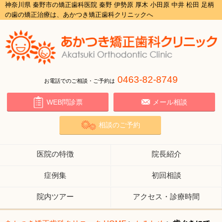
神奈川県 秦野市の矯正歯科医院 秦野 伊勢原 厚木 小田原 中井 松田 足柄
の歯の矯正治療は、あかつき矯正歯科クリニックへ
0463-82-8749
お電話でのご相談・ご予約は
WEB問診票
メール相談
相談のご予約
医院の特徴
院長紹介
症例集
初回相談
院内ツアー
アクセス・診療時間