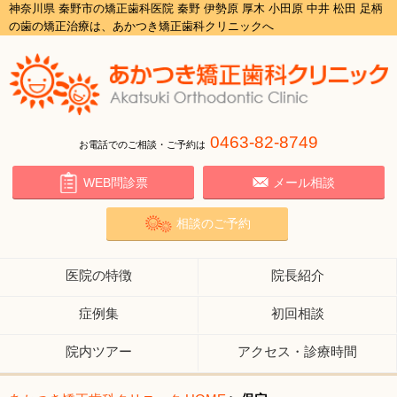
神奈川県 秦野市の矯正歯科医院 秦野 伊勢原 厚木 小田原 中井 松田 足柄
の歯の矯正治療は、あかつき矯正歯科クリニックへ
0463-82-8749
お電話でのご相談・ご予約は
WEB問診票
メール相談
相談のご予約
医院の特徴
院長紹介
症例集
初回相談
院内ツアー
アクセス・診療時間