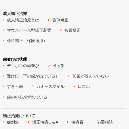
成人矯正治療
成人矯正治療とは
舌側矯正
マウスピース型矯正装置
抜歯矯正
外科矯正（保険適用）
歯並びの状態
デコボコの歯並び
出っ歯
受け口（下の歯が出ている）
前歯が咬んでいない
すきっ歯
ガミースマイル
口ゴボ
歯の中心がずれている
矯正治療について
症例集
矯正治療Q＆A
治療費
初回相談