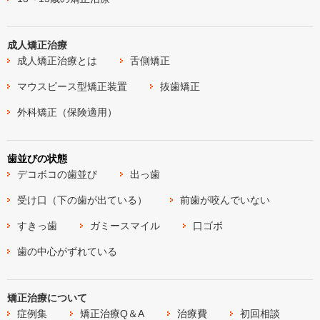
成人矯正治療
成人矯正治療とは
舌側矯正
マウスピース型矯正装置
抜歯矯正
外科矯正（保険適用）
歯並びの状態
デコボコの歯並び
出っ歯
受け口（下の歯が出ている）
前歯が咬んでいない
すきっ歯
ガミースマイル
口ゴボ
歯の中心がずれている
矯正治療について
症例集
矯正治療Q＆A
治療費
初回相談