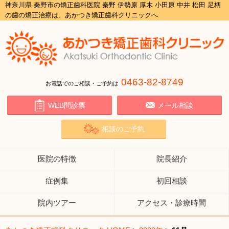
神奈川県 秦野市の矯正歯科医院 秦野 伊勢原 厚木 小田原 中井 松田 足柄
の歯の矯正治療は、あかつき矯正歯科クリニックへ
0463-82-8749
お電話でのご相談・ご予約は
WEB問診票
メール相談
相談のご予約
医院の特徴
院長紹介
症例集
初回相談
院内ツアー
アクセス・診療時間