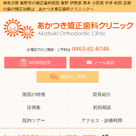
神奈川県 秦野市の矯正歯科医院 秦野 伊勢原 厚木 小田原 中井 松田 足柄
の歯の矯正治療は、あかつき矯正歯科クリニックへ
0463-82-8749
お電話でのご相談・ご予約は
WEB問診票
メール相談
相談のご予約
医院の特徴
院長紹介
症例集
初回相談
院内ツアー
アクセス・診療時間