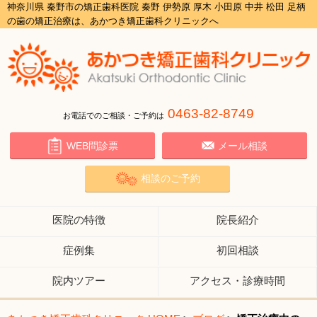
神奈川県 秦野市の矯正歯科医院 秦野 伊勢原 厚木 小田原 中井 松田 足柄
の歯の矯正治療は、あかつき矯正歯科クリニックへ
0463-82-8749
お電話でのご相談・ご予約は
WEB問診票
メール相談
相談のご予約
医院の特徴
院長紹介
症例集
初回相談
院内ツアー
アクセス・診療時間