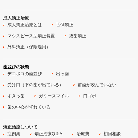
成人矯正治療
成人矯正治療とは
舌側矯正
マウスピース型矯正装置
抜歯矯正
外科矯正（保険適用）
歯並びの状態
デコボコの歯並び
出っ歯
受け口（下の歯が出ている）
前歯が咬んでいない
すきっ歯
ガミースマイル
口ゴボ
歯の中心がずれている
矯正治療について
症例集
矯正治療Q＆A
治療費
初回相談