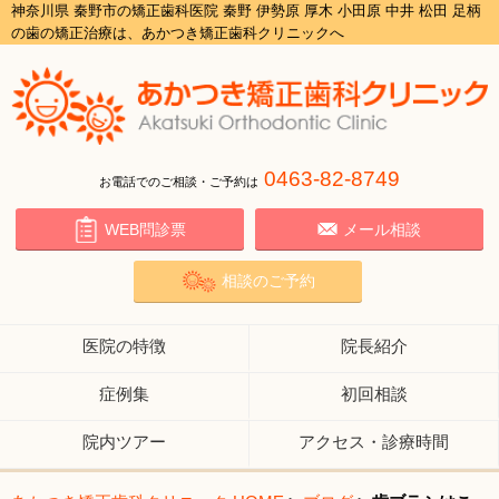
神奈川県 秦野市の矯正歯科医院 秦野 伊勢原 厚木 小田原 中井 松田 足柄
の歯の矯正治療は、あかつき矯正歯科クリニックへ
0463-82-8749
お電話でのご相談・ご予約は
WEB問診票
メール相談
相談のご予約
医院の特徴
院長紹介
症例集
初回相談
院内ツアー
アクセス・診療時間