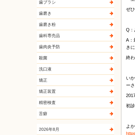
歯ブラシ
ぜひ
歯磨き
歯磨き粉
Q：
歯科専売品
A：
歯肉炎予防
きに
終わ
殺菌
洗口液
いか
矯正
ーさ
矯正装置
20
精密検査
初診
舌癖
よか
2026年8月
http