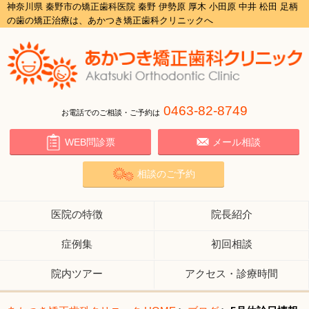
神奈川県 秦野市の矯正歯科医院 秦野 伊勢原 厚木 小田原 中井 松田 足柄
の歯の矯正治療は、あかつき矯正歯科クリニックへ
0463-82-8749
お電話でのご相談・ご予約は
WEB問診票
メール相談
相談のご予約
医院の特徴
院長紹介
症例集
初回相談
院内ツアー
アクセス・診療時間