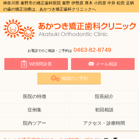
神奈川県 秦野市の矯正歯科医院 秦野 伊勢原 厚木 小田原 中井 松田 足柄
の歯の矯正治療は、あかつき矯正歯科クリニックへ
0463-82-8749
お電話でのご相談・ご予約は
WEB問診票
メール相談
相談のご予約
医院の特徴
院長紹介
症例集
初回相談
院内ツアー
アクセス・診療時間