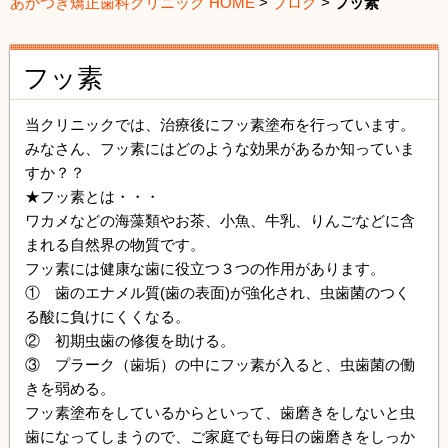
あかつき矯正歯科クリニック HOME
>
ブログ
>
フッ素
フッ素
当クリニックでは、治療後にフッ素塗布を行っています。
みなさん、フッ素にはどのような効果があるか知っていま
すか？？
★フッ素とは・・・
ワカメなどの海藻類やお茶、小魚、牛乳、りんごなどに含
まれる自然界の物質です。
フッ素には健康な歯に役立つ３つの作用があります。
① 歯のエナメル質(歯の表面)が強化され、虫歯菌のつく
る酸に負けにくくなる。
② 初期虫歯の修復を助ける。
③ プラーク（歯垢）の中にフッ素が入ると、虫歯菌の働
きを弱める。
フッ素塗布をしているからといって、歯磨きをしないと虫
歯になってしまうので、ご家庭でも毎日の歯磨きをしっか