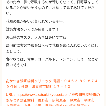
そのため、鼻で呼吸するのが苦しくなって、口呼吸をして
いることが多いそうなので、注意して見てあげてくださ
い。
花粉の量が多いと言われている今年。
対策方法をいくつか紹介します！
外出時のマスク、メガネは必須ですね！
帰宅前に玄関で服をはらって花粉を家に入れないようにし
ましょう。
食べ物では、青魚、ヨーグルト、レンコン、しそ などが
良いそうです。
あかつき矯正歯科クリニック 電話：０４６３-８２-８７４
９ 住所：神奈川県秦野市緑町１７－４０
URL：https://www.akatsuki-kyousei.com/ 神奈川県秦野市の
あかつき矯正歯科 秦野市 伊勢原市 厚木市 平塚市
小田原市 中井 松田 足柄で歯並びの歯科矯正なら