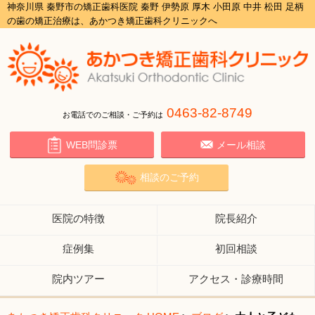
神奈川県 秦野市の矯正歯科医院 秦野 伊勢原 厚木 小田原 中井 松田 足柄
の歯の矯正治療は、あかつき矯正歯科クリニックへ
0463-82-8749
お電話でのご相談・ご予約は
WEB問診票
メール相談
相談のご予約
医院の特徴
院長紹介
症例集
初回相談
院内ツアー
アクセス・診療時間