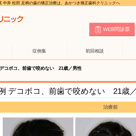
田原 中井 松田 足柄の歯の矯正治療は、あかつき矯正歯科クリニックへ
WEB問診票
症例集
初回相談
デコボコ、前歯で咬めない 21歳／男性
例 デコボコ、前歯で咬めない 21歳
治療前