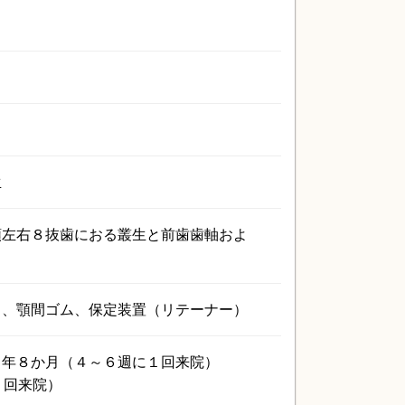
生
顎左右８抜歯におる叢生と前歯歯軸およ
）、顎間ゴム、保定装置（リテーナー）
２年８か月（４～６週に１回来院）
１回来院）