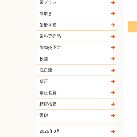
歯ブラシ
歯磨き
歯磨き粉
歯科専売品
歯肉炎予防
殺菌
洗口液
矯正
矯正装置
精密検査
舌癖
2026年8月