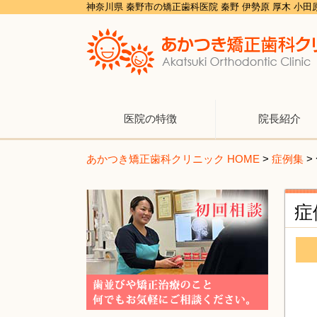
神奈川県 秦野市の矯正歯科医院 秦野 伊勢原 厚木 小
医院の特徴
院長紹介
あかつき矯正歯科クリニック HOME
>
症例集
>
症