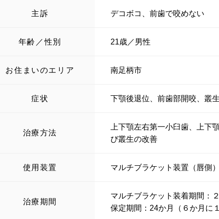
主訴
デコボコ、前歯で咬めない
年齢／性別
21歳／男性
お住まいのエリア
南足柄市
症状
下顎後退位、前歯部開咬、叢
上下顎左右第一小臼歯、上下
治療方法
び叢生の改善
使用装置
マルチブラケット装置（唇側
マルチブラケット装着期間：
治療期間
保定期間：24か月（６か月に