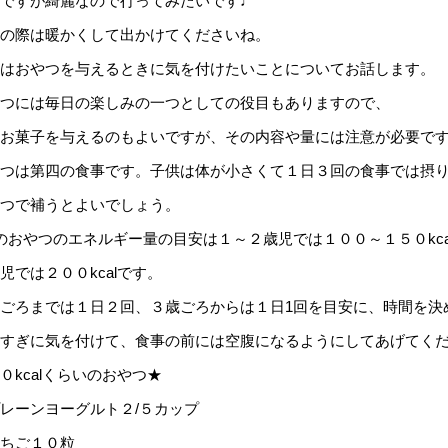
ですが綺麗なので行ってみたいです♩
の際は暖かくして出かけてくださいね。
はおやつを与えるときに気を付けたいことについてお話します。
つには毎日の楽しみの一つとしての役目もありますので、
お菓子を与えるのもよいですが、その内容や量には注意が必要で
つは第四の食事です。子供は体が小さくて１日３回の食事では摂
つで補うとよいでしょう。
のおやつのエネルギー量の目安は１～２歳児では１００～１５０kca
児では２００kcalです。
ごろまでは１日２回、３歳ごろからは１日1回を目安に、時間を決
すぎに気を付けて、食事の前には空腹になるようにしてあげてく
０kcalくらいのおやつ★
レーンヨーグルト２/５カップ
ちご１０粒