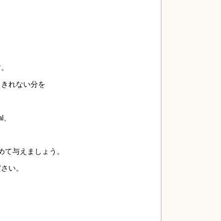
す。
りきれない分を
l、
めて与えましょう。
ださい。