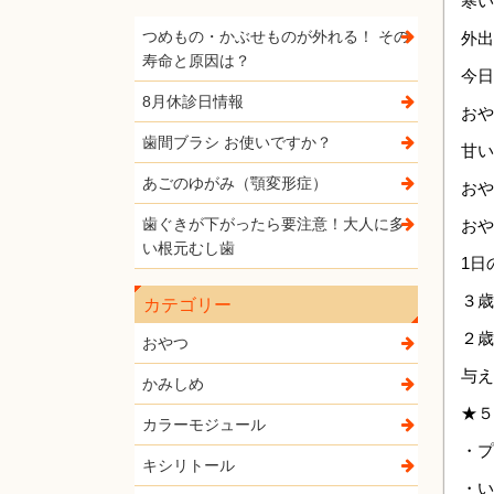
寒い
つめもの・かぶせものが外れる！ その
外出
寿命と原因は？
今日
8月休診日情報
おや
歯間ブラシ お使いですか？
甘い
あごのゆがみ（顎変形症）
おや
歯ぐきが下がったら要注意！大人に多
おや
い根元むし歯
1日
３歳
カテゴリー
２歳
おやつ
与え
かみしめ
★５
カラーモジュール
・プ
キシリトール
・い