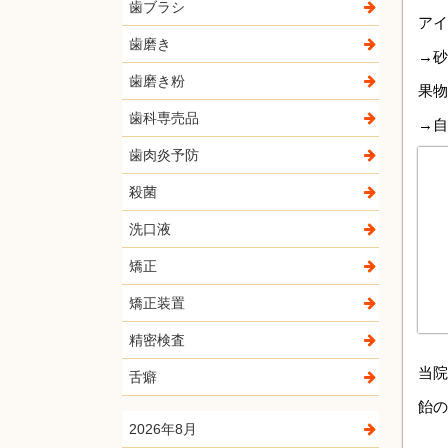
歯ブラシ
アイ
歯磨き
→砂
歯磨き粉
果物
歯科専売品
→自
歯肉炎予防
殺菌
洗口液
矯正
矯正装置
精密検査
当院
舌癖
飴の
2026年8月