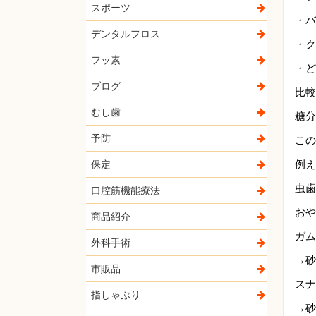
スポーツ
・バ
デンタルフロス
・ク
フッ素
・ど
ブログ
比較
むし歯
糖分
予防
この
例え
保定
虫歯
口腔筋機能療法
おや
商品紹介
ガム
外科手術
→砂
市販品
スナ
指しゃぶり
→砂