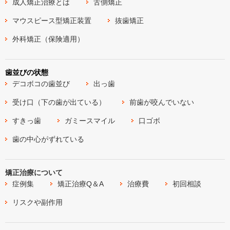
成人矯正治療とは
舌側矯正
マウスピース型矯正装置
抜歯矯正
外科矯正（保険適用）
歯並びの状態
デコボコの歯並び
出っ歯
受け口（下の歯が出ている）
前歯が咬んでいない
すきっ歯
ガミースマイル
口ゴボ
歯の中心がずれている
矯正治療について
症例集
矯正治療Q＆A
治療費
初回相談
リスクや副作用