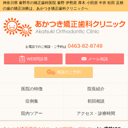
神奈川県 秦野市の矯正歯科医院 秦野 伊勢原 厚木 小田原 中井 松田 足柄
の歯の矯正治療は、あかつき矯正歯科クリニックへ
0463-82-8749
お電話でのご相談・ご予約は
WEB問診票
メール相談
相談のご予約
医院の特徴
院長紹介
症例集
初回相談
院内ツアー
アクセス・診療時間