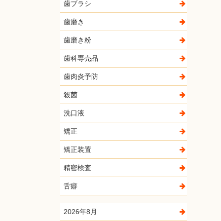
歯ブラシ
歯磨き
歯磨き粉
歯科専売品
歯肉炎予防
殺菌
洗口液
矯正
矯正装置
精密検査
舌癖
2026年8月