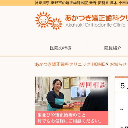
神奈川県 秦野市の矯正歯科医院 秦野 伊勢原 厚木 小
医院の特徴
院長紹介
あかつき矯正歯科クリニック HOME
>
お知らせ
５
～