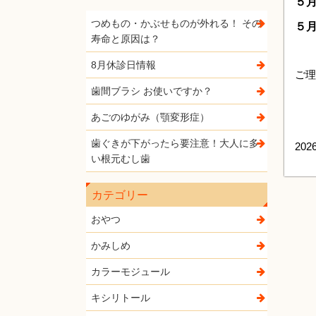
５
つめもの・かぶせものが外れる！ その
５月
寿命と原因は？
8月休診日情報
ご理
歯間ブラシ お使いですか？
あごのゆがみ（顎変形症）
歯ぐきが下がったら要注意！大人に多
202
い根元むし歯
カテゴリー
おやつ
かみしめ
カラーモジュール
キシリトール