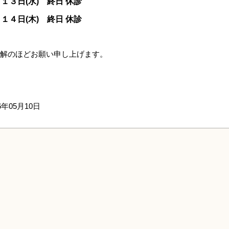
月１３
日(水)
終日
休診
１４日(木) 終日 休診
解のほどお願い申し上げます。
6年05月10日