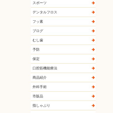
スポーツ
デンタルフロス
フッ素
ブログ
むし歯
予防
保定
口腔筋機能療法
商品紹介
外科手術
市販品
指しゃぶり