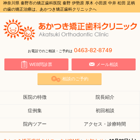
神奈川県 秦野市の矯正歯科医院 秦野 伊勢原 厚木 小田原 中井 松田 足柄
の歯の矯正治療は、あかつき矯正歯科クリニックへ
0463-82-8749
お電話でのご相談・ご予約は
WEB問診票
メール相談
相談のご予約
医院の特徴
院長紹介
症例集
初回相談
院内ツアー
アクセス・診療時間